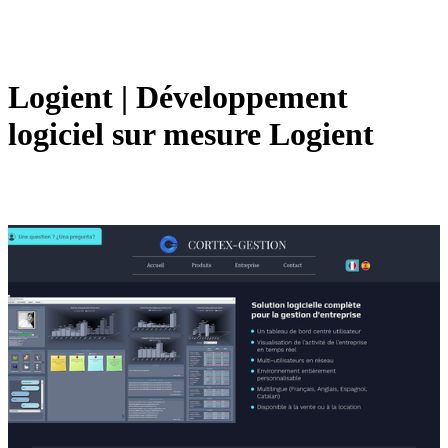
Logient | Dévelop­pe­ment
logiciel sur mesure Logient